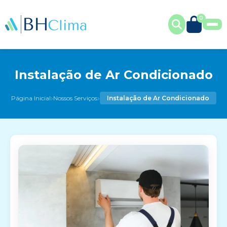
0
Instalação de Ar Condicionado
›
›
Página Inicial
Nossos Serviços
Instalação de Ar Condicionado