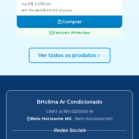
ou R$ 3.019,00
ou
em 10x de R$ 301,90 s/ juros
em
Comprar
Fale pelo WhatsApp
Ver todos os produtos
BHclima Ar Condicionado
CNPJ: 41.190.412/0001-19
Belo Horizonte MG
- Belo Horizonte MG
Redes Sociais