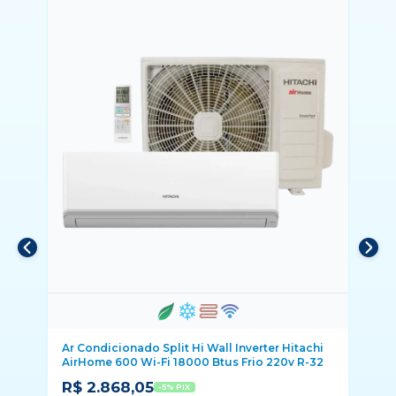
Ar Condicionado Split Hi Wall Inverter Hitachi
Ar
AirHome 600 Wi-Fi 18000 Btus Frio 220v R-32
Fr
R$ 2.868,05
R
-5% PIX