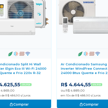
ndicionado Split Hi Wall
Ar Condicionado Samsung
ter Elgin Eco III Wi-Fi 24000
Inverter WindFree Connect
Quente e Frio 220v R-32
24000 Btus Quente e Frio 
4.625,55
R$ 4.644,55
-5% PIX
-5% PIX
 4.869,00
ou R$ 4.889,00
 de R$ 486,90 s/ juros
em 10x de R$ 488,90 s/ juros
Comprar
Comprar