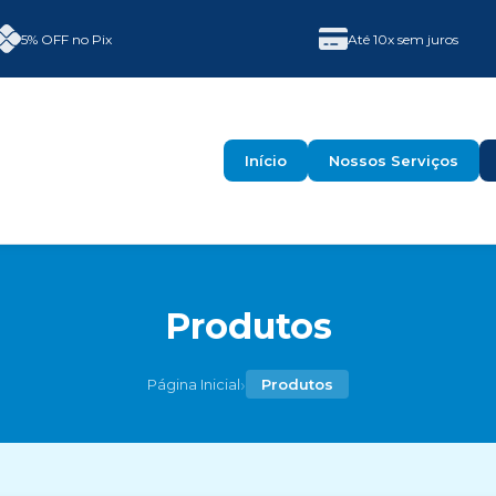
5% OFF no Pix
Até 10x sem juros
Início
Nossos Serviços
Produtos
›
Página Inicial
Produtos