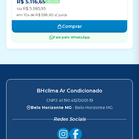
R$ 5.116,65
-5% PIX
ou R$ 5.385,95
em 10x de R$ 538,60 s/ juros
Comprar
Fale pelo WhatsApp
BHclima Ar Condicionado
CNPJ: 41.190.412/0001-19
Belo Horizonte MG
- Belo Horizonte MG
Redes Sociais