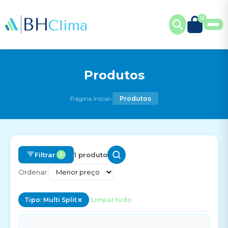
0
Produtos
›
Página Inicial
Produtos
Filtrar
1 produto
1
Ordenar:
Tipo: Multi Split
Limpar tudo