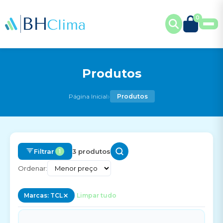
0
Produtos
›
Página Inicial
Produtos
Filtrar
3 produtos
1
Ordenar:
Marcas: TCL
Limpar tudo