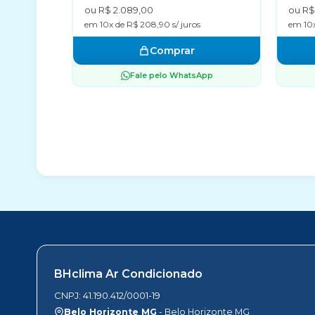
ou R$ 2.089,00
ou R$
em 10x de R$ 208,90 s/ juros
em 10x
Comprar
Fale pelo WhatsApp
BHclima Ar Condicionado
CNPJ: 41.190.412/0001-19
Belo Horizonte MG
- Belo Horizonte MG