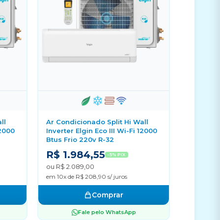
ll
Ar Condicionado Split Hi Wall
12000
Inverter Elgin Eco III Wi-Fi 12000
Btus Frio 220v R-32
R$ 1.984,55
-5% PIX
ou R$ 2.089,00
em 10x de R$ 208,90 s/ juros
Comprar
Fale pelo WhatsApp