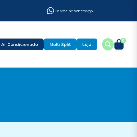
Chame no Whatsapp
0
Ar Condicionado
Multi Split
Loja