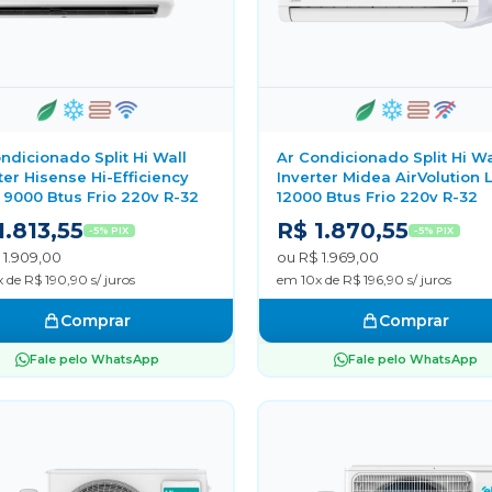
ndicionado Split Hi Wall
Ar Condicionado Split Hi Wa
ter Hisense Hi-Efficiency
Inverter Midea AirVolution L
 9000 Btus Frio 220v R-32
12000 Btus Frio 220v R-32
1.813,55
R$ 1.870,55
-5% PIX
-5% PIX
 1.909,00
ou R$ 1.969,00
 de R$ 190,90 s/ juros
em 10x de R$ 196,90 s/ juros
Comprar
Comprar
Fale pelo WhatsApp
Fale pelo WhatsApp