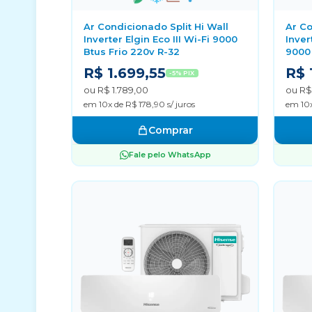
Ar Condicionado Split Hi Wall
Ar Co
Inverter Elgin Eco III Wi-Fi 9000
Inver
Btus Frio 220v R-32
9000 
R$ 1.699,55
R$ 
-5% PIX
ou R$ 1.789,00
ou R$
em 10x de R$ 178,90 s/ juros
em 10x
Comprar
Fale pelo WhatsApp