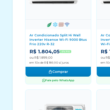
Ar Condicionado Split Hi Wall
Ar Co
Inverter Hisense Wi-Fi 9000 Btus
Inver
Frio 220v R-32
Wi-Fi
R$ 1.804,05
R$ 
-5% PIX
ou R$ 1.899,00
ou R$
em 10x de R$ 189,90 s/ juros
em 10x
Comprar
Fale pelo WhatsApp