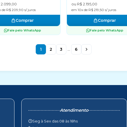
 2.099,00
ou R$ 2.195,00
 de R$ 209,90 s/ juros
em 10x de R$ 219,50 s/ juros
Comprar
Comprar
Fale pelo WhatsApp
Fale pelo WhatsApp
1
2
3
...
6
Atendimento
Seg à Sex das 08 às 18hs