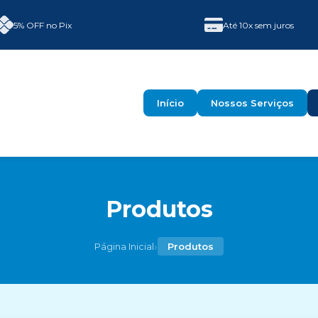
5% OFF no Pix
Até 10x sem juros
Início
Nossos Serviços
Produtos
›
Página Inicial
Produtos