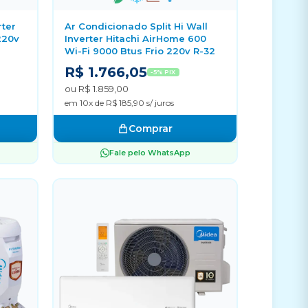
rter
Ar Condicionado Split Hi Wall
220v
Inverter Hitachi AirHome 600
Wi-Fi 9000 Btus Frio 220v R-32
R$ 1.766,05
-5% PIX
ou R$ 1.859,00
em 10x de R$ 185,90 s/ juros
Comprar
Fale pelo WhatsApp