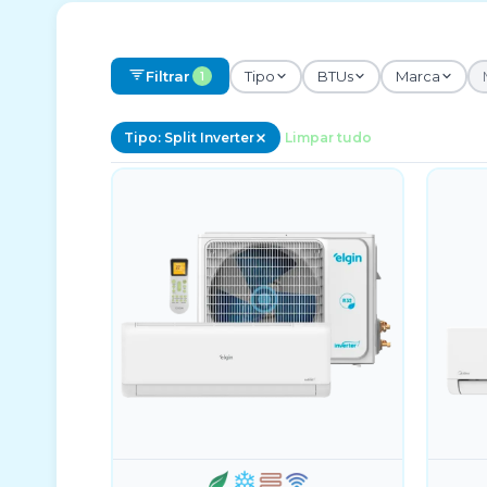
Filtrar
Tipo
BTUs
Marca
1
Tipo: Split Inverter
Limpar tudo