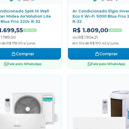
ndicionado Split Hi Wall
Ar Condicionado Elgin Inve
ter Midea AirVolution Lite
Eco II Wi-Fi 9000 Btus Frio 
Btus Frio 220v R-32
R-32
1.699,55
R$ 1.809,00
-5% PIX
-5% PIX
 1.789,00
ou R$ 1.904,21
 de R$ 178,90 s/ juros
em 10x de R$ 190,42 s/ juros
Comprar
Comprar
Fale pelo WhatsApp
Fale pelo WhatsApp