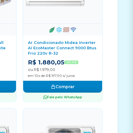
ll
Ar Condicionado Midea Inverter
ite
AI EcoMaster Connect 9000 Btus
Frio 220v R-32
R$ 1.880,05
-5% PIX
ou R$ 1.979,00
em 10x de R$ 197,90 s/ juros
Comprar
Fale pelo WhatsApp