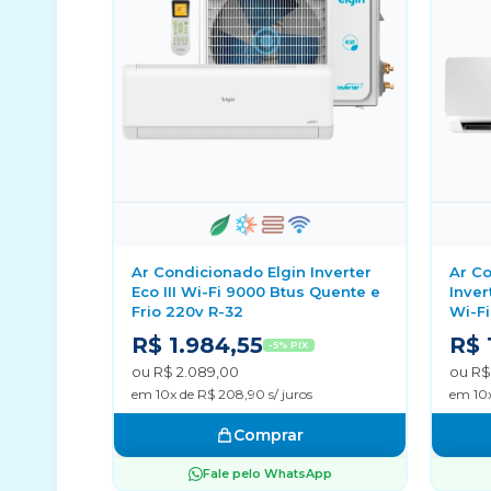
Ar Condicionado Elgin Inverter
Ar Co
Eco III Wi-Fi 9000 Btus Quente e
Inver
Frio 220v R-32
Wi-Fi
R$ 1.984,55
R$ 
-5% PIX
ou R$ 2.089,00
ou R$
em 10x de R$ 208,90 s/ juros
em 10x
Comprar
Fale pelo WhatsApp