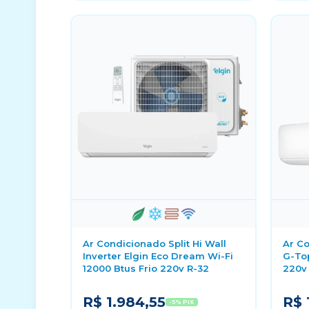
Ar Condicionado Split Hi Wall
Ar Co
Inverter Elgin Eco Dream Wi-Fi
G-Top
12000 Btus Frio 220v R-32
220v
R$ 1.984,55
R$ 
-5% PIX